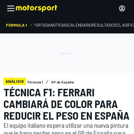
FÓRMULA 1
PORTADA
NOTICIAS
CALENDARIO
RESULTADOS
CLASIFI
ANÁLISIS
Fórmula 1
GP de España
TÉCNICA F1: FERRARI
CAMBIARÁ DE COLOR PARA
REDUCIR EL PESO EN ESPAÑA
El equipo italiano espera utilizar una nueva pintura
que le haga perder peso en el GP de España para