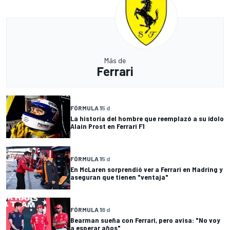
Más de
Ferrari
FÓRMULA 1
5 d
La historia del hombre que reemplazó a su ídolo
Alain Prost en Ferrari F1
FÓRMULA 1
5 d
En McLaren sorprendió ver a Ferrari en Madring y
aseguran que tienen "ventaja"
FÓRMULA 1
8 d
Bearman sueña con Ferrari, pero avisa: "No voy
a esperar años"