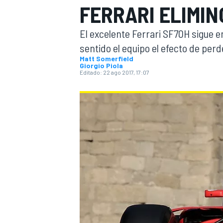
FERRARI ELIMIN
INDYCAR
WRC
El excelente Ferrari SF70H sigue 
sentido el equipo el efecto de pe
Matt Somerfield
Giorgio Piola
Editado:
22 ago 2017, 17:07
WEC
FÓRMULA E