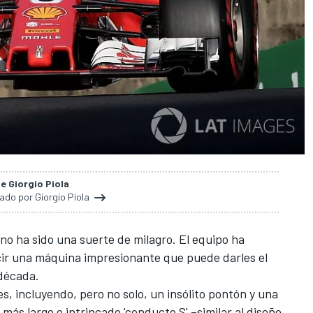
de Giorgio Piola
nado por Giorgio Piola
 no ha sido una suerte de milagro. El equipo ha
ir una máquina impresionante que puede darles
el
 década.
es
, incluyendo, pero no solo, un insólito pontón y una
 más largo e intrincado 'conducto S' –similar al diseño