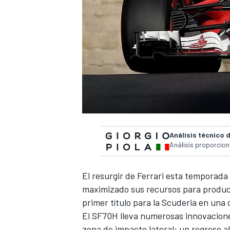
Análisis técnico 
Análisis proporcio
El resurgir de Ferrari esta temporada
maximizado sus recursos para produc
primer título para la Scuderia en una
El SF70H
lleva numerosas innovacion
zona de impacto lateral; un regreso al