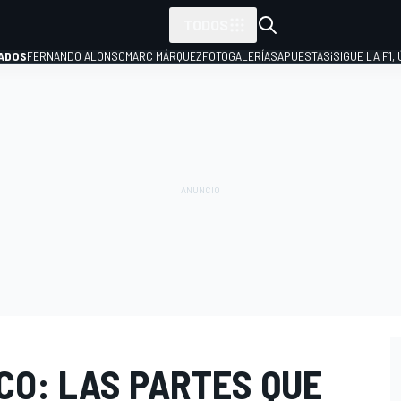
TODOS
ADOS
FERNANDO ALONSO
MARC MÁRQUEZ
FOTOGALERÍAS
APUESTAS
¡SIGUE LA F1,
P
CO: LAS PARTES QUE