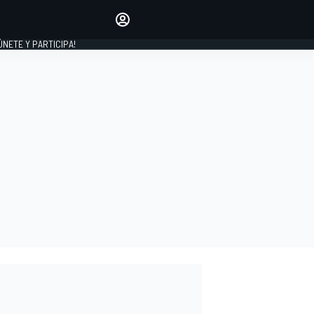
Haz que tu voz se escuche
comentando los artículos
 ÚNETE Y PARTICIPA!
INICIAR SESIÓN
EDICIÓN
ESPAÑA