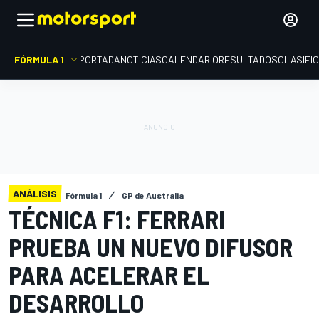
FÓRMULA 1
PORTADA
NOTICIAS
CALENDARIO
RESULTADOS
CLASIFI
ANÁLISIS
Fórmula 1
GP de Australia
TÉCNICA F1: FERRARI
PRUEBA UN NUEVO DIFUSOR
PARA ACELERAR EL
DESARROLLO