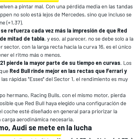
uelven a pintar mal. Con una pérdida media en las tandas
appen
no solo está lejos de Mercedes, sino que incluso se
ine
(+1,37).
,
se refuerza cada vez más la impresión de que Red
 de mitad de tabla
, y eso, al parecer, no se debe solo a la
 sector, con la larga recta hacia la curva 16, es el único
ner el ritmo más o menos.
B21 pierde la mayor parte de su tiempo en curvas
. Los
 que
Red Bull rinde mejor en las rectas que Ferrari y
las rápidas "Esses" del Sector 1, el rendimiento es muy
uipo hermano,
Racing Bulls
, con el mismo motor, pierda
osible que Red Bull haya elegido una configuración de
l coche esté diseñado en general para priorizar la
la carga aerodinámica necesaria.
mo, Audi se mete en la lucha