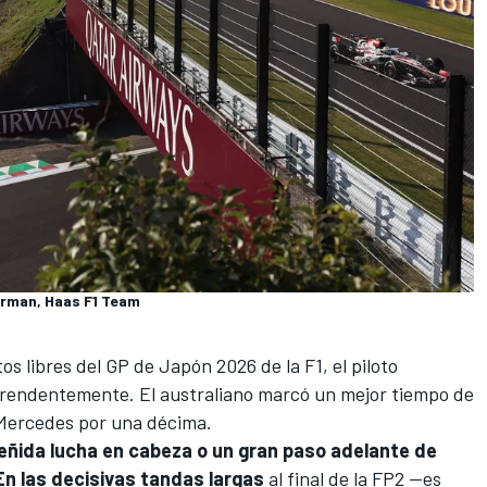
arman, Haas F1 Team
s libres del GP de Japón 2026 de la F1, el piloto
rprendentemente. El australiano marcó un mejor tiempo de
Mercedes
por una décima.
eñida lucha en cabeza o un gran paso adelante de
En las decisivas tandas largas
al final de la FP2 —es