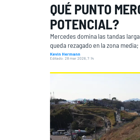
QUÉ PUNTO MER
INDYCAR
WRC
POTENCIAL?
Mercedes domina las tandas largas
queda rezagado en la zona media; 
Kevin Hermann
Editado:
28 mar 2026, 7:14
WEC
FÓRMULA E