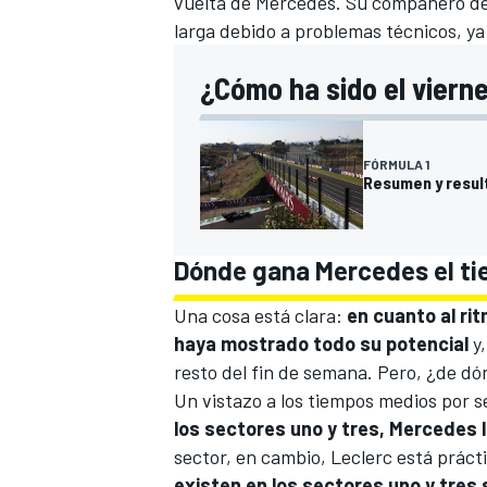
vuelta de Mercedes. Su compañero d
larga debido a problemas técnicos, y
¿Cómo ha sido el viern
FÓRMULA 1
Resumen y resul
Dónde gana Mercedes el ti
MÁS CATEGORÍAS
Una cosa está clara:
en cuanto al ri
haya mostrado todo su potencial
y,
resto del fin de semana. Pero, ¿de d
Un vistazo a los tiempos medios por s
los sectores uno y tres, Mercedes l
sector, en cambio, Leclerc está práct
existen en los sectores uno y tres