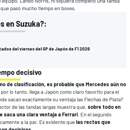
e equipo,
Lando Norris
, ni siquiera completó una tanda
a que pasó mucho tiempo en boxes.
es en Suzuka?:
tados del viernes del GP de Japón de F1 2026
empo decisivo
tmo de clasificación, es probable que Mercedes aún no
 por lo tanto, llega a Japón como claro favorito para el
ónde sacan exactamente su ventaja las Flechas de Plata?
ector de las tandas largas muestra que,
sobre todo en
e saca una clara ventaja a Ferrari
. En el segundo
icamente a la par. Es evidente que
las rectas que
 son decisivas
.