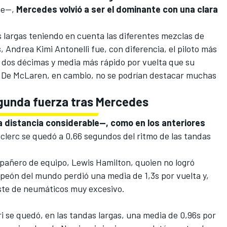
he—,
Mercedes volvió a ser el dominante con una clara
as largas teniendo en cuenta las diferentes mezclas de
s,
Andrea Kimi Antonelli
fue, con diferencia, el piloto más
as dos décimas y media más rápido por vuelta que su
. De McLaren, en cambio, no se podrían destacar muchas
egunda fuerza tras Mercedes
 distancia considerable—, como en los anteriores
clerc
se quedó a 0,66 segundos del ritmo de las tandas
mpañero de equipo,
Lewis Hamilton
, quoien no logró
mpeón del mundo perdió una media de 1,3s por vuelta y,
ste de neumáticos muy excesivo.
ri se quedó, en las tandas largas, una media de 0,96s por