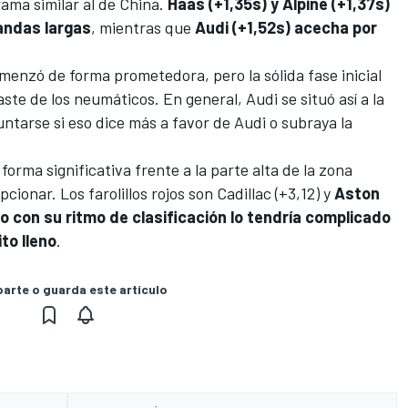
ama similar al de China.
Haas (+1,35s) y Alpine (+1,37s)
tandas largas
, mientras que
Audi
(+1,52s) acecha por
enzó de forma prometedora, pero la sólida fase inicial
e de los neumáticos. En general, Audi se situó así a la
ntarse si eso dice más a favor de Audi o subraya la
forma significativa frente a la parte alta de la zona
pcionar. Los farolillos rojos son
Cadillac
(+3,12) y
Aston
o con su ritmo de clasificación lo tendría complicado
to lleno
.
rte o guarda este artículo