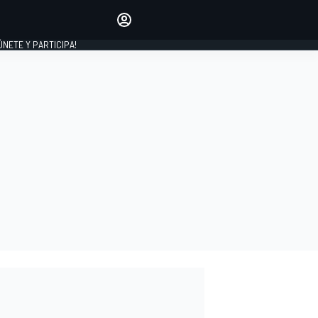
Haz que tu voz se escuche
comentando los artículos
 ÚNETE Y PARTICIPA!
INICIAR SESIÓN
EDICIÓN
ESPAÑA