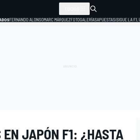
TODOS
ADOS
FERNANDO ALONSO
MARC MÁRQUEZ
FOTOGALERÍAS
APUESTAS
¡SIGUE LA F1,
P
 EN JAPÓN F1: ¿HASTA