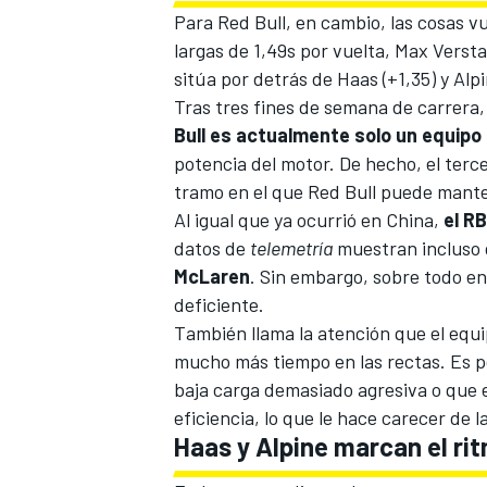
Para Red Bull, en cambio, las cosas v
largas de 1,49s por vuelta,
Max Verst
sitúa por detrás de
Haas
(+1,35) y
Alp
Tras tres fines de semana de carrera
Bull es actualmente solo un equipo
potencia del motor. De hecho, el tercer
tramo en el que Red Bull puede mante
Al igual que ya ocurrió en China,
el R
datos de
telemetría
muestran incluso
McLaren
. Sin embargo, sobre todo en 
deficiente.
También llama la atención que el eq
mucho más tiempo en las rectas. Es p
baja carga demasiado agresiva o que e
eficiencia, lo que le hace carecer de 
Haas y Alpine marcan el rit