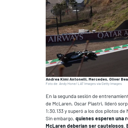
Andrea Kimi Antonelli, Mercedes, Oliver Be
Foto de: Andy Hone/ LAT Images via Getty Images
En la segunda sesión de entrenamiento
de
McLaren
,
Oscar Piastri
, lideró so
1:30.133 y superó a los dos pilotos de
Sin embargo,
quienes esperen una r
McLaren deberían ser cautelosos
.