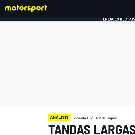
ENLACES DESTAC
FÓRMULA 1
MOTOG
ANÁLISIS
Fórmula 1
GP de Japón
TANDAS LARGAS