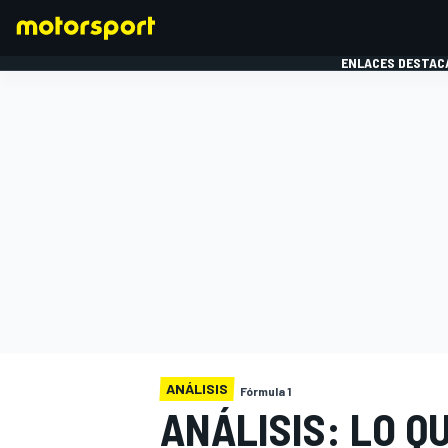
ENLACES DESTAC
FÓRMULA 1
MOTOG
ANÁLISIS
Fórmula 1
ANÁLISIS: LO Q