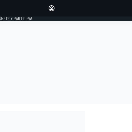
Haz que tu voz se escuche
comentando los artículos
 ÚNETE Y PARTICIPA!
INICIAR SESIÓN
EDICIÓN
ESPAÑA