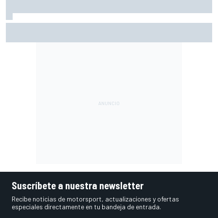
Márquez: "El año pasado marcaba la diferencia en puntos
en los que ahora voy algo peor"
Suscríbete a nuestra newsletter
Recibe noticias de motorsport, actualizaciones y ofertas
especiales directamente en tu bandeja de entrada.