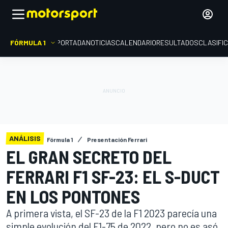
FÓRMULA 1
PORTADA
NOTICIAS
CALENDARIO
RESULTADOS
CLASIFI
ANÁLISIS
Fórmula 1
Presentación Ferrari
EL GRAN SECRETO DEL
FERRARI F1 SF-23: EL S-DUCT
EN LOS PONTONES
A primera vista, el SF-23 de la F1 2023 parecía una
simple evolución del F1-75 de 2022, pero no es asó.