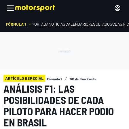
FÓRMULA 1
PORTADA
NOTICIAS
CALENDARIO
RESULTADOS
CLASIFI
ARTÍCULO ESPECIAL
Fórmula 1
GP de Sao Paulo
ANÁLISIS F1: LAS
POSIBILIDADES DE CADA
PILOTO PARA HACER PODIO
EN BRASIL