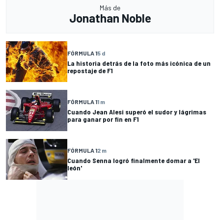
Más de
Jonathan Noble
FÓRMULA 1
5 d
La historia detrás de la foto más icónica de un
repostaje de F1
FÓRMULA 1
1 m
Cuando Jean Alesi superó el sudor y lágrimas
para ganar por fin en F1
FÓRMULA 1
2 m
Cuando Senna logró finalmente domar a 'El
león'