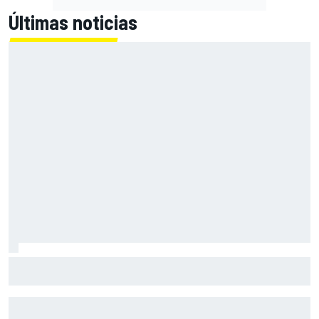
Últimas noticias
Primera mitad de año como equipo oficial: Audi mejoara a
Sauber "en todos los aspectos"