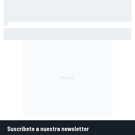
Por qué los progresos "no satisfacen" a Red Bull hasta
darle a Verstappen un coche ganador
Suscríbete a nuestra newsletter