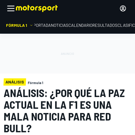
FÓRMULA 1
PORTADA
NOTICIAS
CALENDARIO
RESULTADOS
CLASIFI
ANÁLISIS
Fórmula 1
ANÁLISIS: ¿POR QUÉ LA PAZ
ACTUAL EN LA F1 ES UNA
MALA NOTICIA PARA RED
BULL?