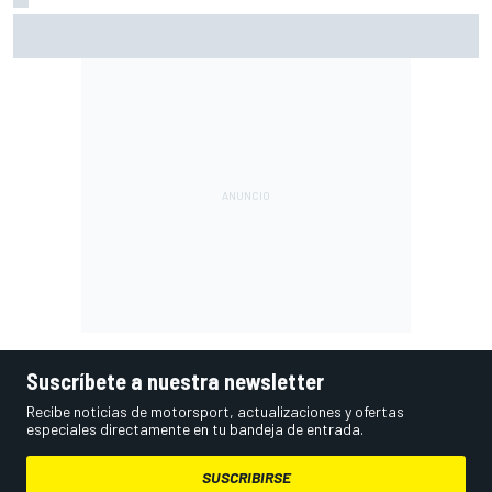
Moto2 en Silverstone – Izan Guevara se lleva una pole
incontestable; González, 4º
Suscríbete a nuestra newsletter
Recibe noticias de motorsport, actualizaciones y ofertas
especiales directamente en tu bandeja de entrada.
SUSCRIBIRSE