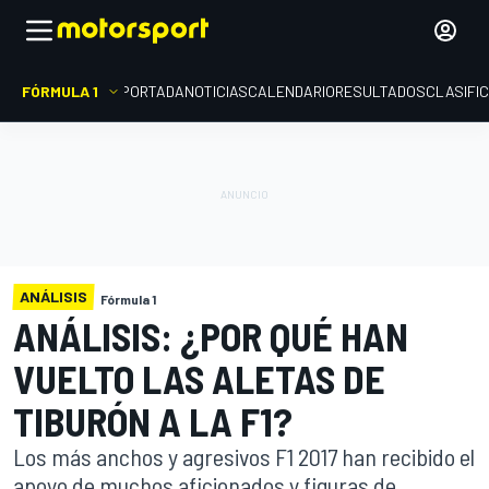
FÓRMULA 1
PORTADA
NOTICIAS
CALENDARIO
RESULTADOS
CLASIFI
ANÁLISIS
Fórmula 1
ANÁLISIS: ¿POR QUÉ HAN
VUELTO LAS ALETAS DE
TIBURÓN A LA F1?
Los más anchos y agresivos F1 2017 han recibido el
apoyo de muchos aficionados y figuras de