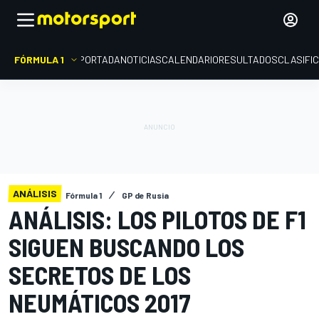
FÓRMULA 1
PORTADA
NOTICIAS
CALENDARIO
RESULTADOS
CLASIFI
ANÁLISIS
Fórmula 1
GP de Rusia
ANÁLISIS: LOS PILOTOS DE F1
SIGUEN BUSCANDO LOS
SECRETOS DE LOS
NEUMÁTICOS 2017