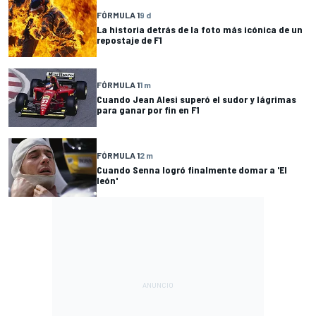
FÓRMULA 1
9 d
La historia detrás de la foto más icónica de un
repostaje de F1
FÓRMULA 1
1 m
Cuando Jean Alesi superó el sudor y lágrimas
para ganar por fin en F1
FÓRMULA 1
2 m
Cuando Senna logró finalmente domar a 'El
león'