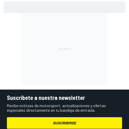
El Lamborghini Murciélago definitivo existe: es un SV con
cambio manual
Suscríbete a nuestra newsletter
Recibe noticias de motorsport, actualizaciones y ofertas
especiales directamente en tu bandeja de entrada.
SUSCRIBIRSE