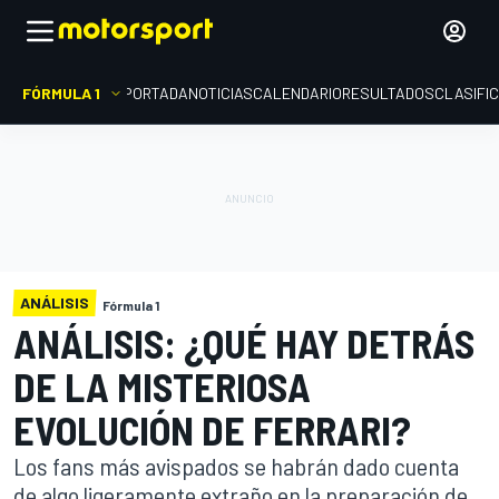
FÓRMULA 1
PORTADA
NOTICIAS
CALENDARIO
RESULTADOS
CLASIFI
ANÁLISIS
Fórmula 1
ANÁLISIS: ¿QUÉ HAY DETRÁS
DE LA MISTERIOSA
EVOLUCIÓN DE FERRARI?
Los fans más avispados se habrán dado cuenta
de algo ligeramente extraño en la preparación de