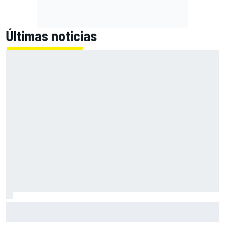
Últimas noticias
Bagnaia: "Este año no sé todo sobre mi moto, entro en
pista y simplemente piloto lo que tengo"