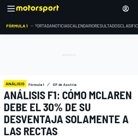
FÓRMULA 1
PORTADA
NOTICIAS
CALENDARIO
RESULTADOS
CLASIFI
ANÁLISIS
Fórmula 1
GP de Austria
ANÁLISIS F1: CÓMO MCLAREN
DEBE EL 30% DE SU
DESVENTAJA SOLAMENTE A
LAS RECTAS