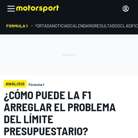
FÓRMULA 1
PORTADA
NOTICIAS
CALENDARIO
RESULTADOS
CLASIFI
ANÁLISIS
Fórmula 1
¿CÓMO PUEDE LA F1
ARREGLAR EL PROBLEMA
DEL LÍMITE
PRESUPUESTARIO?