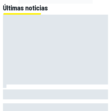
Últimas noticias
Bezzecchi: "Puede que mañana me tengan que ayudar a
subir a la moto"