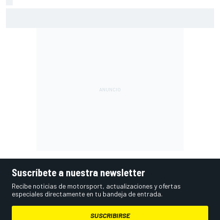
Martín: "No quiero sentirme líder, ahora no tiene valor; lo
importante es serlo al final del año"
Suscríbete a nuestra newsletter
Recibe noticias de motorsport, actualizaciones y ofertas
especiales directamente en tu bandeja de entrada.
SUSCRIBIRSE