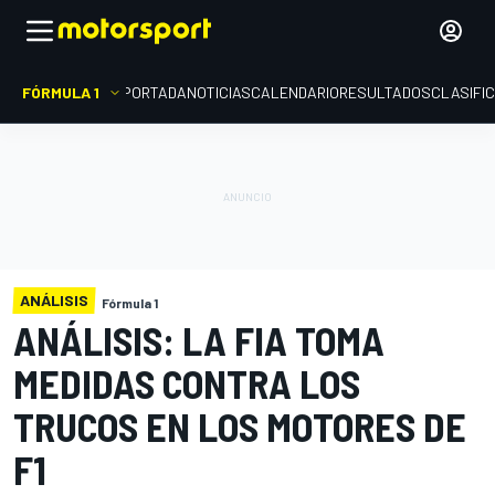
FÓRMULA 1
PORTADA
NOTICIAS
CALENDARIO
RESULTADOS
CLASIFI
ANÁLISIS
Fórmula 1
ANÁLISIS: LA FIA TOMA
MEDIDAS CONTRA LOS
TRUCOS EN LOS MOTORES DE
F1