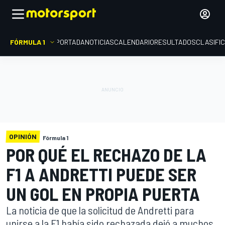
FÓRMULA 1
PORTADA
NOTICIAS
CALENDARIO
RESULTADOS
CLASIFI
OPINIÓN
Fórmula 1
POR QUÉ EL RECHAZO DE LA
F1 A ANDRETTI PUEDE SER
UN GOL EN PROPIA PUERTA
La noticia de que la solicitud de Andretti para
unirse a la F1 había sido rechazada dejó a muchos