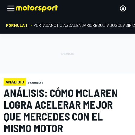
FÓRMULA 1
PORTADA
NOTICIAS
CALENDARIO
RESULTADOS
CLASIFI
ANÁLISIS
Fórmula 1
ANÁLISIS: CÓMO MCLAREN
LOGRA ACELERAR MEJOR
QUE MERCEDES CON EL
MISMO MOTOR