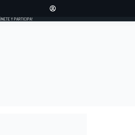
Haz que tu voz se escuche
comentando los artículos
 ÚNETE Y PARTICIPA!
INICIAR SESIÓN
EDICIÓN
ESPAÑA