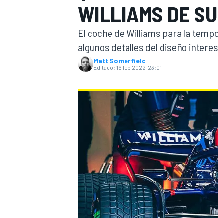
WILLIAMS DE SU
INDYCAR
WRC
El coche de Williams para la tempo
algunos detalles del diseño interes
Matt Somerfield
Editado:
16 feb 2022, 23:01
WEC
FÓRMULA E