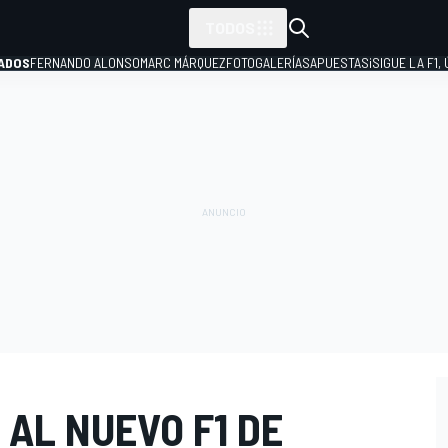
TODOS
ADOS
FERNANDO ALONSO
MARC MÁRQUEZ
FOTOGALERÍAS
APUESTAS
¡SIGUE LA F1,
P
 AL NUEVO F1 DE