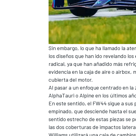
Sin embargo, lo que ha llamado la ate
los diseños que han ido revelando los
radical, ya que han añadido más refrig
evidencia en la caja de aire o airbox
cubierta del motor.
MÁS CATEGORÍAS
Al pasar a un enfoque centrado en la 
AlphaTauri
o
Alpine
en los últimos año
En este sentido, el FW44 sigue a sus 
empinado, que desciende hasta el suelo
sentido estrecho de estas piezas se po
las dos coberturas de impactos lateral
Williams utilizará una caja de cambio