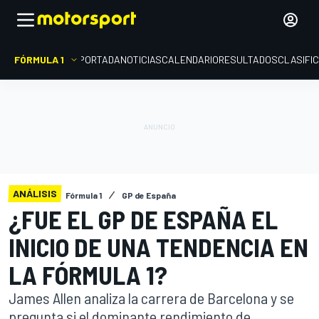
FÓRMULA 1
PORTADA
NOTICIAS
CALENDARIO
RESULTADOS
CLASIFI
ANÁLISIS
Fórmula 1
GP de España
¿FUE EL GP DE ESPAÑA EL
INICIO DE UNA TENDENCIA EN
LA FÓRMULA 1?
James Allen analiza la carrera de Barcelona y se
pregunta si el dominante rendimiento de