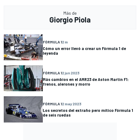
Más de
Giorgio Piola
FÓRMULA 1
2 m
Cómo un error llevó a crear un Fórmula 1 de
leyenda
FÓRMULA 1
2 jun 2023
Más cambios en el AMR23 de Aston Martin F1:
frenos, alerones y morro
FÓRMULA 1
2 may 2023
Los secretos del extraño pero mítico Fórmula 1
de seis ruedas