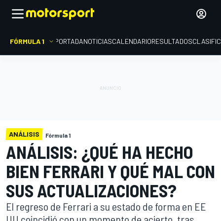
FÓRMULA 1
PORTADA
NOTICIAS
CALENDARIO
RESULTADOS
CLASIFI
ANÁLISIS
Fórmula 1
ANÁLISIS: ¿QUÉ HA HECHO
BIEN FERRARI Y QUÉ MAL CON
SUS ACTUALIZACIONES?
El regreso de Ferrari a su estado de forma en EE
UU coincidió con un momento de acierto, tras