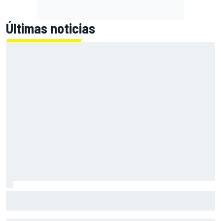
Últimas noticias
Bagnaia: "No hacía falta la opinión de Stoner para darse
cuenta de que pilotaba una Ducati diferente"