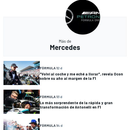
Más de
Mercedes
FÓRMULA 1
2 d
"Volví al coche y me eché a llorar", revela Ocon
sobre su año al margen de la F1
FÓRMULA 1
3 d
Lo más sorprendente de la rápida y gran
transformación de Antonelli en F1
FÓRMULA 1
4 d