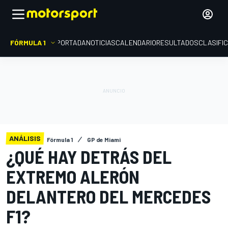
FÓRMULA 1
PORTADA
NOTICIAS
CALENDARIO
RESULTADOS
CLASIFI
ANÁLISIS
Fórmula 1
GP de Miami
¿QUÉ HAY DETRÁS DEL
EXTREMO ALERÓN
DELANTERO DEL MERCEDES
F1?