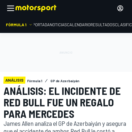
FÓRMULA 1
PORTADA
NOTICIAS
CALENDARIO
RESULTADOS
CLASIFI
ANÁLISIS
Fórmula 1
GP de Azerbaiyán
ANÁLISIS: EL INCIDENTE DE
RED BULL FUE UN REGALO
PARA MERCEDES
James Allen analiza el GP de Azerbaiyán y asegura
que el accidente de ambos Red Bull le costó a