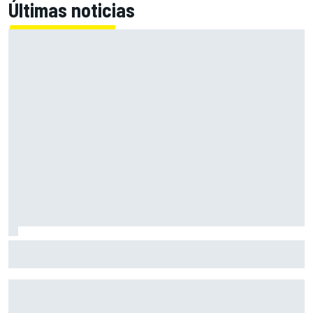
Últimas noticias
El Lamborghini Murciélago definitivo existe: es un SV con
cambio manual