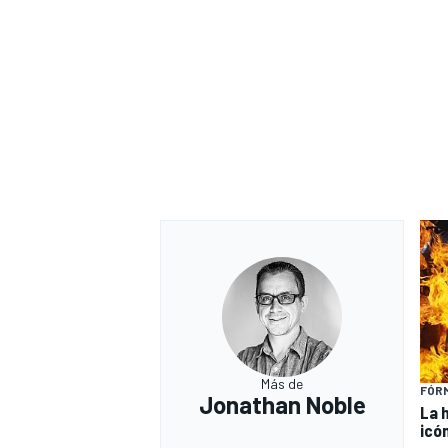
Más de
FÓRM
Jonathan Noble
La 
icó