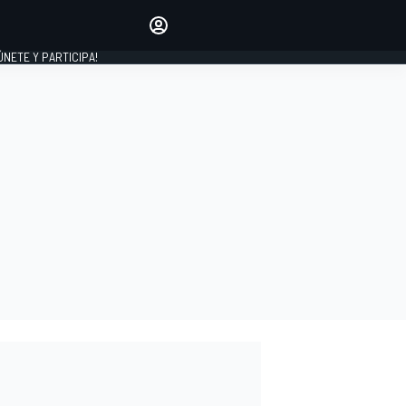
Haz que tu voz se escuche
comentando los artículos
 ÚNETE Y PARTICIPA!
INICIAR SESIÓN
EDICIÓN
ESPAÑA