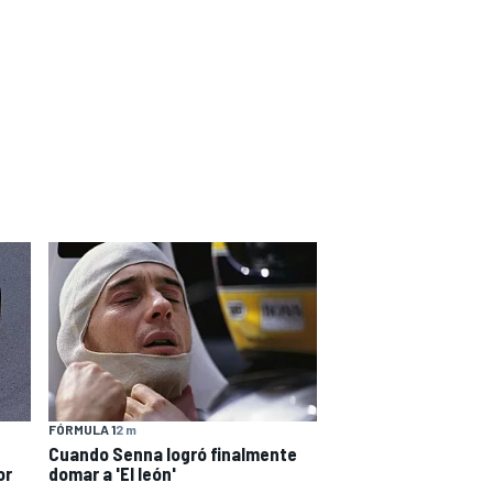
FÓRMULA 1
2 m
Cuando Senna logró finalmente
or
domar a 'El león'