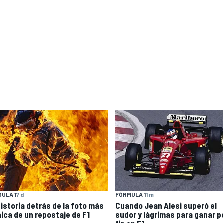
ULA 1
7 d
FÓRMULA 1
1 m
historia detrás de la foto más
Cuando Jean Alesi superó el
nica de un repostaje de F1
sudor y lágrimas para ganar p
fin en F1