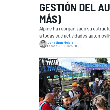
GESTIÓN DEL AU
INDYCAR
WRC
MÁS)
Alpine ha reorganizado su estructu
a todas sus actividades automovilís
Jonathan Noble
Editado:
10 jul 2023, 20:52
WEC
FÓRMULA E