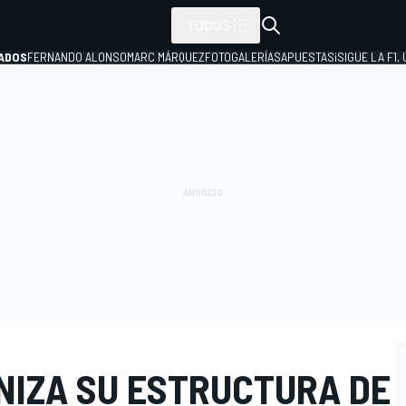
TODOS
ADOS
FERNANDO ALONSO
MARC MÁRQUEZ
FOTOGALERÍAS
APUESTAS
¡SIGUE LA F1,
P
NIZA SU ESTRUCTURA DE