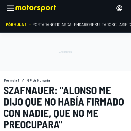
FÓRMULA 1
PORTADA
NOTICIAS
CALENDARIO
RESULTADOS
CLASIFI
Fórmula 1
GP de Hungría
SZAFNAUER: "ALONSO ME
DIJO QUE NO HABÍA FIRMADO
CON NADIE, QUE NO ME
PREOCUPARA"