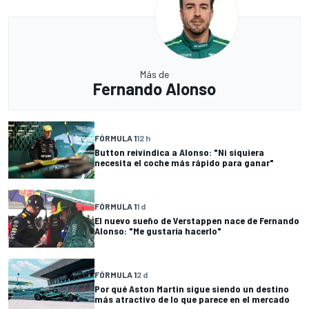
Más de
Fernando Alonso
FÓRMULA 1
12 h
Button reivindica a Alonso: "Ni siquiera
necesita el coche más rápido para ganar"
FÓRMULA 1
1 d
El nuevo sueño de Verstappen nace de Fernando
Alonso: "Me gustaría hacerlo"
FÓRMULA 1
2 d
Por qué Aston Martin sigue siendo un destino
más atractivo de lo que parece en el mercado