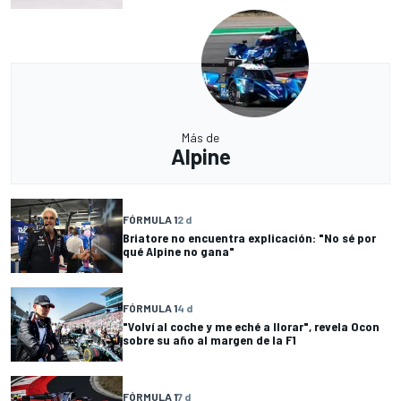
Más de
Alpine
FÓRMULA 1
2 d
Briatore no encuentra explicación: "No sé por
qué Alpine no gana"
FÓRMULA 1
4 d
"Volví al coche y me eché a llorar", revela Ocon
sobre su año al margen de la F1
FÓRMULA 1
7 d