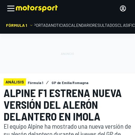
FÓRMULA 1
PORTADA
NOTICIAS
CALENDARIO
RESULTADOS
CLASIFI
ANÁLISIS
Fórmula 1
GP de Emilia Romagna
ALPINE F1 ESTRENA NUEVA
VERSIÓN DEL ALERÓN
DELANTERO EN IMOLA
El equipo Alpine ha mostrado una nueva versión de
su alerón delantero durante el jueves del GP de