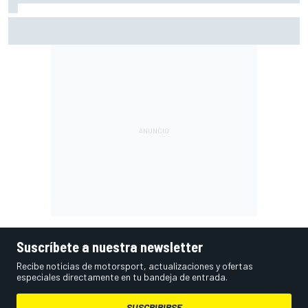
La parrilla de salida de MotoGP en Silverstone: filas y
posiciones
Suscríbete a nuestra newsletter
Recibe noticias de motorsport, actualizaciones y ofertas
especiales directamente en tu bandeja de entrada.
SUSCRIBIRSE