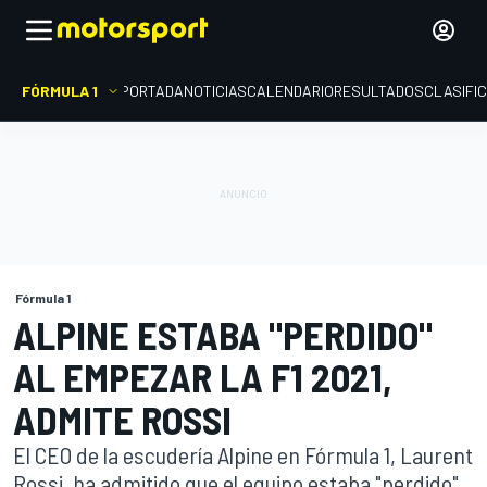
FÓRMULA 1
PORTADA
NOTICIAS
CALENDARIO
RESULTADOS
CLASIFI
Fórmula 1
ALPINE ESTABA "PERDIDO"
AL EMPEZAR LA F1 2021,
ADMITE ROSSI
El CEO de la escudería Alpine en Fórmula 1, Laurent
Rossi, ha admitido que el equipo estaba "perdido"