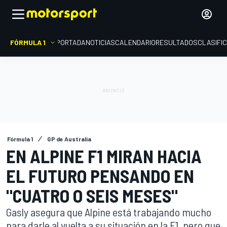
FÓRMULA 1
PORTADA
NOTICIAS
CALENDARIO
RESULTADOS
CLASIFI
Fórmula 1
GP de Australia
EN ALPINE F1 MIRAN HACIA
EL FUTURO PENSANDO EN
"CUATRO O SEIS MESES"
Gasly asegura que Alpine está trabajando mucho
para darle al vuelta a su situación en la F1, pero que