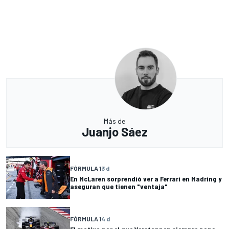
Más de
Juanjo Sáez
FÓRMULA 1
3 d
En McLaren sorprendió ver a Ferrari en Madring y
aseguran que tienen "ventaja"
FÓRMULA 1
4 d