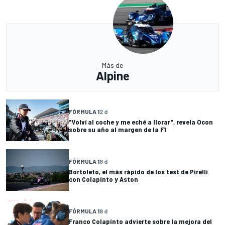
Más de
Alpine
FÓRMULA 1
2 d
"Volví al coche y me eché a llorar", revela Ocon
sobre su año al margen de la F1
FÓRMULA 1
8 d
Bortoleto, el más rápido de los test de Pirelli
con Colapinto y Aston
FÓRMULA 1
8 d
Franco Colapinto advierte sobre la mejora del