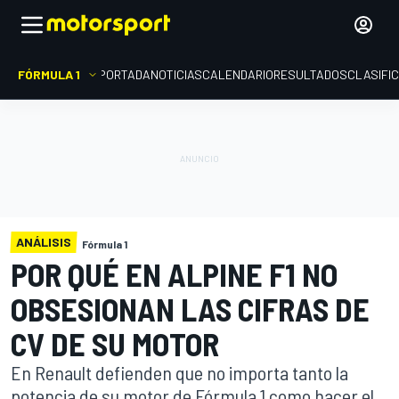
FÓRMULA 1
PORTADA
NOTICIAS
CALENDARIO
RESULTADOS
CLASIFI
ANÁLISIS
Fórmula 1
POR QUÉ EN ALPINE F1 NO
OBSESIONAN LAS CIFRAS DE
CV DE SU MOTOR
En Renault defienden que no importa tanto la
potencia de su motor de Fórmula 1 como hacer el