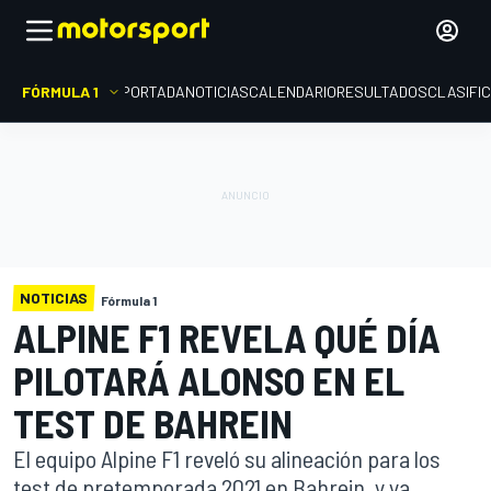
FÓRMULA 1
PORTADA
NOTICIAS
CALENDARIO
RESULTADOS
CLASIFI
NOTICIAS
Fórmula 1
ALPINE F1 REVELA QUÉ DÍA
PILOTARÁ ALONSO EN EL
TEST DE BAHREIN
El equipo Alpine F1 reveló su alineación para los
test de pretemporada 2021 en Bahrein, y ya