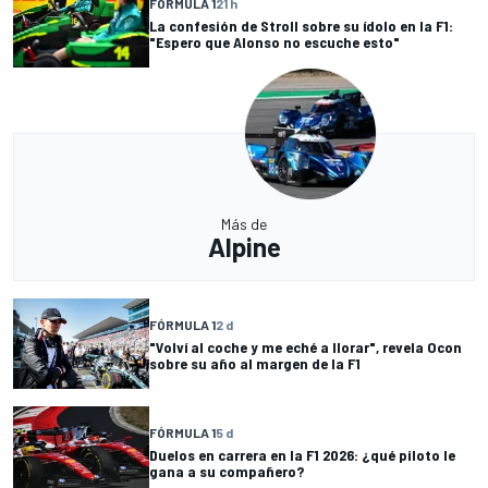
FÓRMULA 1
21 h
La confesión de Stroll sobre su ídolo en la F1:
"Espero que Alonso no escuche esto"
Más de
Alpine
FÓRMULA 1
2 d
"Volví al coche y me eché a llorar", revela Ocon
sobre su año al margen de la F1
FÓRMULA 1
5 d
Duelos en carrera en la F1 2026: ¿qué piloto le
gana a su compañero?