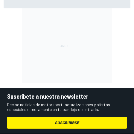
el título, a veces vamos a favorecer a uno y a putear a
otro"
Suscríbete a nuestra newsletter
Recibe noticias de motorsport, actualizaciones y ofertas
especiales directamente en tu bandeja de entrada.
SUSCRIBIRSE