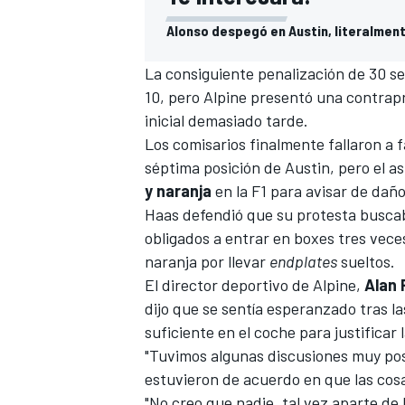
Alonso despegó en Austin, literalmen
La consiguiente penalización de 30 
10,
pero Alpine presentó una contrap
inicial demasiado tarde.
Los comisarios finalmente
fallaron a 
séptima posición de Austin
, pero el 
y naranja
en la F1 para avisar de dañ
Haas defendió que su protesta
buscab
obligados a entrar en boxes tres vece
naranja por llevar
endplates
sueltos.
El director deportivo de
Alpine
,
Alan
dijo que se sentía esperanzado tras l
suficiente en el coche para justificar 
"Tuvimos algunas discusiones muy posi
estuvieron de acuerdo en que las cosa
"No creo que nadie, tal vez aparte de 