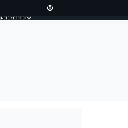
Haz que tu voz se escuche
comentando los artículos
 ÚNETE Y PARTICIPA!
INICIAR SESIÓN
EDICIÓN
ESPAÑA