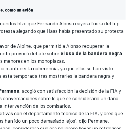
te, como un avión
segundos hizo que
Fernando Alonso
cayera fuera del top
rotesta alegando que Haas
había presentado su protesta
favor de Alpine, que permitió a Alonso recuperar la
asunto provocó debate sobre
el uso de la bandera negra
os menores en los monoplazas.
a mantener la coherencia, ya que ellos se han visto
s esta temporada tras mostrarles la bandera negra y
 Permane
, acogió con satisfacción la decisión de la FIA y
as conversaciones sobre lo que se consideraría un daño
la intervención de los comisarios.
tivas con el departamento técnico de la FIA, y creo que
s han ido un poco demasiado lejos", dijo Permane.
Haas, considerara que era peligroso llevar un retrovisor