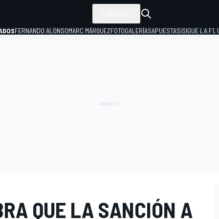
TODOS
ADOS
FERNANDO ALONSO
MARC MÁRQUEZ
FOTOGALERÍAS
APUESTAS
¡SIGUE LA F1,
P
BRA QUE LA SANCIÓN A