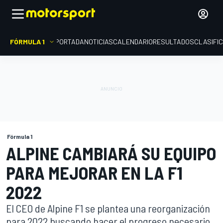
FÓRMULA 1
PORTADA
NOTICIAS
CALENDARIO
RESULTADOS
CLASIFI
Fórmula 1
ALPINE CAMBIARÁ SU EQUIPO
PARA MEJORAR EN LA F1
2022
El CEO de Alpine F1 se plantea una reorganización
para 2022 buscando hacer el progreso necesario