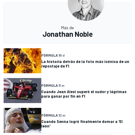
Más de
Jonathan Noble
FÓRMULA 1
8 d
La historia detrás de la foto más icónica de un
repostaje de F1
FÓRMULA 1
1 m
Cuando Jean Alesi superó el sudor y lágrimas
para ganar por fin en F1
FÓRMULA 1
2 m
Cuando Senna logró finalmente domar a 'El
león'