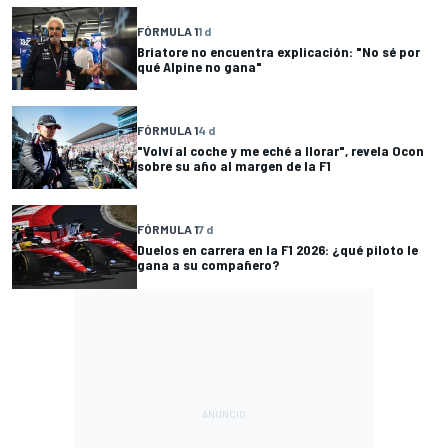
FÓRMULA 1
1 d
Briatore no encuentra explicación: "No sé por
qué Alpine no gana"
FÓRMULA 1
4 d
"Volví al coche y me eché a llorar", revela Ocon
sobre su año al margen de la F1
FÓRMULA 1
7 d
Duelos en carrera en la F1 2026: ¿qué piloto le
gana a su compañero?