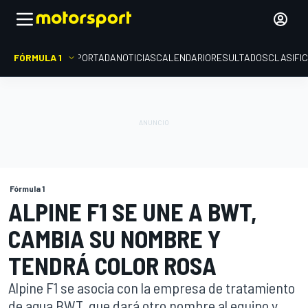
FÓRMULA 1
PORTADA
NOTICIAS
CALENDARIO
RESULTADOS
CLASIFI
Fórmula 1
ALPINE F1 SE UNE A BWT,
CAMBIA SU NOMBRE Y
TENDRÁ COLOR ROSA
Alpine F1 se asocia con la empresa de tratamiento
de agua BWT, que dará otro nombre al equipo y