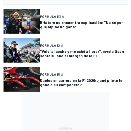
FÓRMULA 1
13 h
Briatore no encuentra explicación: "No sé por
qué Alpine no gana"
FÓRMULA 1
2 d
"Volví al coche y me eché a llorar", revela Ocon
sobre su año al margen de la F1
FÓRMULA 1
5 d
Duelos en carrera en la F1 2026: ¿qué piloto le
gana a su compañero?