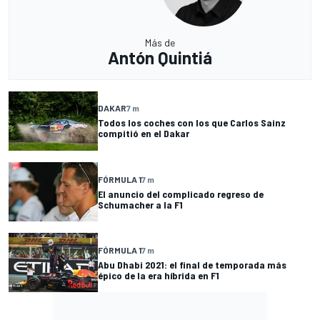
Más de
Antón Quintiá
DAKAR
7 m
Todos los coches con los que Carlos Sainz
compitió en el Dakar
FÓRMULA 1
7 m
El anuncio del complicado regreso de
Schumacher a la F1
FÓRMULA 1
7 m
Abu Dhabi 2021: el final de temporada más
épico de la era híbrida en F1