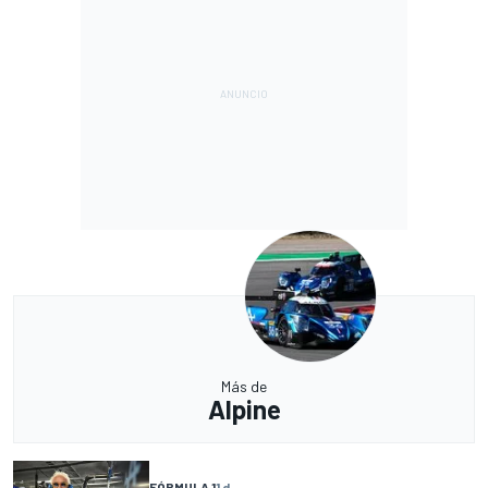
Más de
Alpine
FÓRMULA 1
1 d