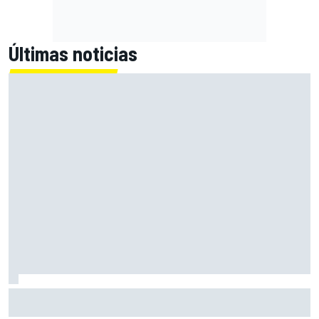
Últimas noticias
MotoGP en DIRECTO: la carrera sprint y clasificación en
Silverstone con Live Timing