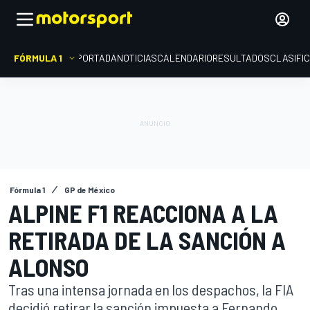
FÓRMULA 1
PORTADA
NOTICIAS
CALENDARIO
RESULTADOS
CLASIFI
Fórmula 1
GP de México
ALPINE F1 REACCIONA A LA
RETIRADA DE LA SANCIÓN A
ALONSO
Tras una intensa jornada en los despachos, la FIA
decidió retirar la sanción impuesta a Fernando