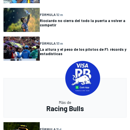
FÓRMULA 1
2 m
Ricciardo no cierra del todo la puerta a volver a
competir
FÓRMULA 1
3 m
La altura y el peso de los pilotos de F1: récords y
estadísticas
Más de
Racing Bulls
FÓRMULA 1
1 d