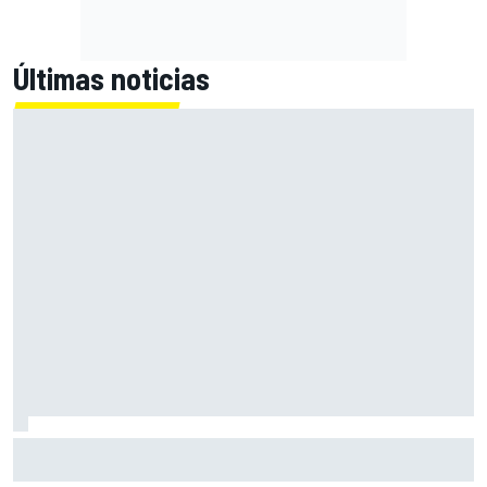
Últimas noticias
El momento en el que Stroll llegó a dejar de disfrutar de las
carreras