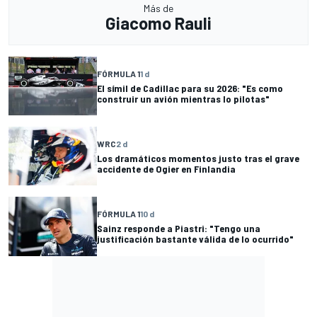
Más de
Giacomo Rauli
FÓRMULA 1
1 d
El símil de Cadillac para su 2026: "Es como
construir un avión mientras lo pilotas"
WRC
2 d
Los dramáticos momentos justo tras el grave
accidente de Ogier en Finlandia
FÓRMULA 1
10 d
Sainz responde a Piastri: "Tengo una
justificación bastante válida de lo ocurrido"