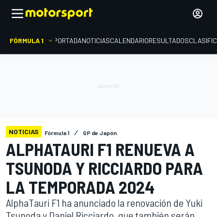
FÓRMULA 1
PORTADA
NOTICIAS
CALENDARIO
RESULTADOS
CLASIFI
NOTICIAS
Fórmula 1
GP de Japón
ALPHATAURI F1 RENUEVA A
TSUNODA Y RICCIARDO PARA
LA TEMPORADA 2024
AlphaTauri F1 ha anunciado la renovación de Yuki
Tsunoda y Daniel Ricciardo, que también serán