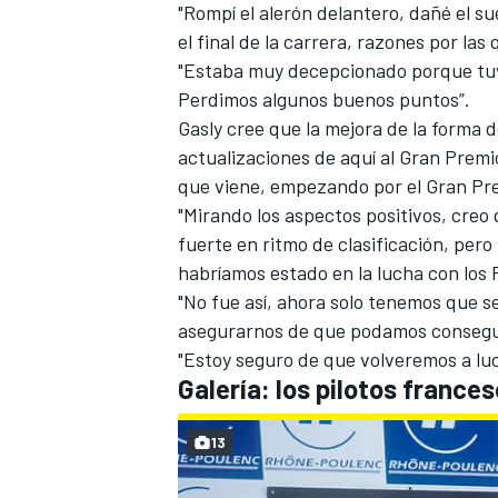
"Rompí el alerón delantero, dañé el s
el final de la carrera, razones por las
"Estaba muy decepcionado porque tuv
Perdimos algunos buenos puntos”.
Gasly cree que la mejora de la forma 
actualizaciones de aquí al
Gran Premi
que viene, empezando por el
Gran Pr
"Mirando los aspectos positivos, cre
fuerte en ritmo de clasificación, per
habríamos estado en la lucha con los F
MÁS CATEGORÍAS
"No fue así, ahora solo tenemos que s
asegurarnos de que podamos consegui
"Estoy seguro de que volveremos a luc
Galería: los pilotos france
13