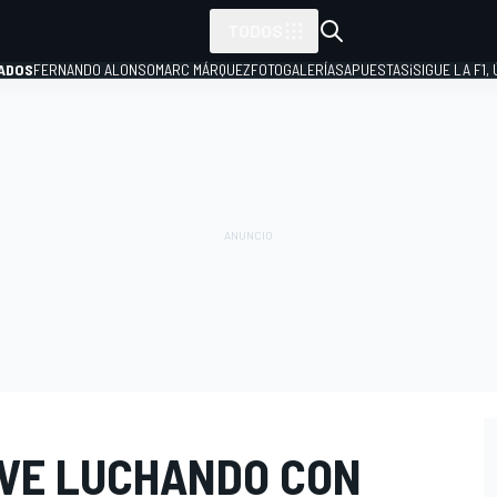
TODOS
ADOS
FERNANDO ALONSO
MARC MÁRQUEZ
FOTOGALERÍAS
APUESTAS
¡SIGUE LA F1,
P
 VE LUCHANDO CON