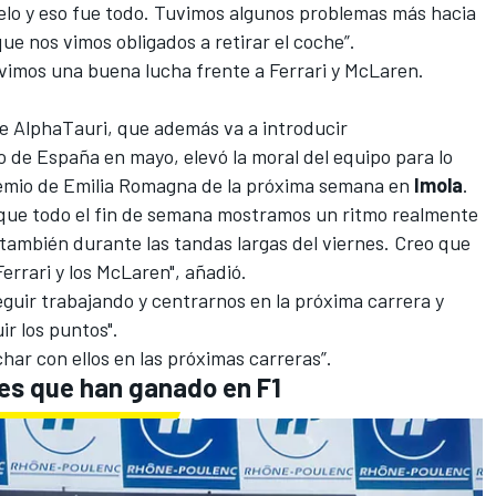
uelo y eso fue todo. Tuvimos algunos problemas más hacia
 que nos vimos obligados a retirar el coche”.
imos una buena lucha frente a Ferrari y McLaren.
de AlphaTauri, que además va a introducir
o de España
en mayo, elevó la moral del equipo para lo
emio de Emilia Romagna
de la próxima semana en
Imola
.
o que todo el fin de semana mostramos un ritmo realmente
o también durante las tandas largas del viernes. Creo que
errari y los McLaren", añadió.
eguir trabajando y centrarnos en la próxima carrera y
r los puntos".
har con ellos en las próximas carreras”.
ses que han ganado en F1