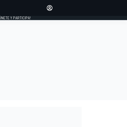
Haz que tu voz se escuche
comentando los artículos
 ÚNETE Y PARTICIPA!
INICIAR SESIÓN
EDICIÓN
ESPAÑA