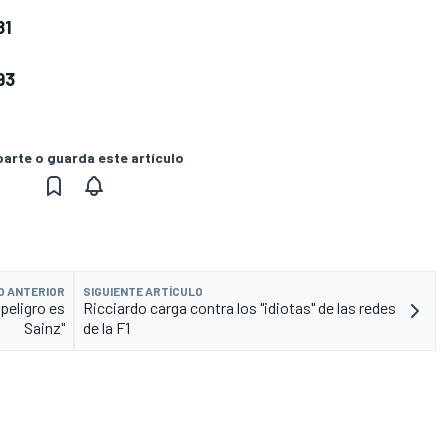
81
93
rte o guarda este artículo
O ANTERIOR
SIGUIENTE ARTÍCULO
 peligro es
Ricciardo carga contra los "idiotas" de las redes
Sainz"
de la F1