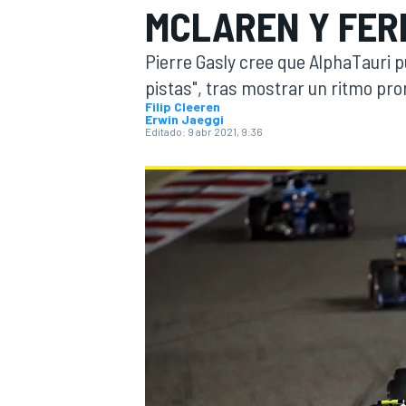
MCLAREN Y FERR
INDYCAR
WRC
Pierre Gasly cree que AlphaTauri p
pistas", tras mostrar un ritmo pr
Filip Cleeren
Erwin Jaeggi
Editado:
9 abr 2021, 9:36
WEC
FÓRMULA E