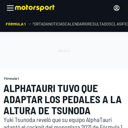
FÓRMULA 1
PORTADA
NOTICIAS
CALENDARIO
RESULTADOS
CLASIFI
Fórmula 1
ALPHATAURI TUVO QUE
ADAPTAR LOS PEDALES A LA
ALTURA DE TSUNODA
Yuki Tsunoda reveló que su equipo AlphaTauri
adaptó el cockpit del monoplaza 2021 de Fórmula 1