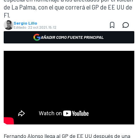
de La Palma, con el que correrá el GP de EE UU de
F1.
Sergio Lillo
Editado:
22 oct 2021, 15:12
AÑADIR COMO FUENTE PRINCIPAL
Fernando Alonso
llega al
GP de EE UU
después de una