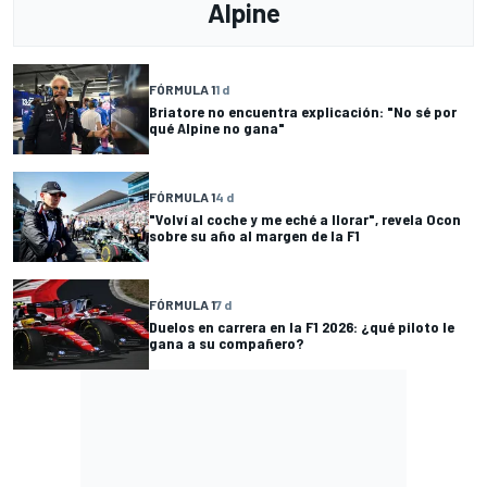
Alpine
FÓRMULA 1
1 d
Briatore no encuentra explicación: "No sé por
qué Alpine no gana"
FÓRMULA 1
4 d
"Volví al coche y me eché a llorar", revela Ocon
sobre su año al margen de la F1
FÓRMULA 1
7 d
Duelos en carrera en la F1 2026: ¿qué piloto le
gana a su compañero?