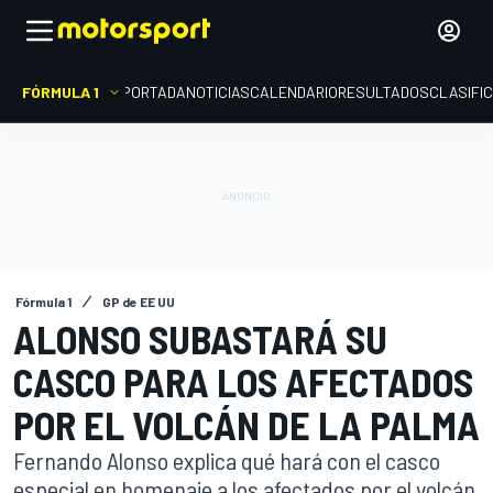
FÓRMULA 1
PORTADA
NOTICIAS
CALENDARIO
RESULTADOS
CLASIFI
Fórmula 1
GP de EE UU
ALONSO SUBASTARÁ SU
CASCO PARA LOS AFECTADOS
POR EL VOLCÁN DE LA PALMA
Fernando Alonso explica qué hará con el casco
especial en homenaje a los afectados por el volcán