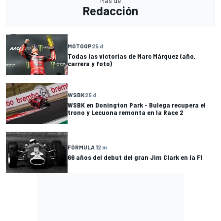
Más de
Redacción
MOTOGP
25 d
Todas las victorias de Marc Márquez (año,
carrera y foto)
WSBK
25 d
WSBK en Donington Park - Bulega recupera el
trono y Lecuona remonta en la Race 2
FÓRMULA 1
2 m
66 años del debut del gran Jim Clark en la F1