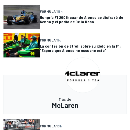
FÓRMULA 1
11 h
Hungría F1 2006: cuando Alonso se disfrazó de
Senna y el podio de De la Rosa
FÓRMULA 1
1 d
La confesión de Stroll sobre su ídolo en la F1:
"Espero que Alonso no escuche esto"
Más de
McLaren
FÓRMULA 1
3 h