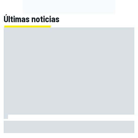
Últimas noticias
El momento en el que Stroll llegó a dejar de disfrutar de las
carreras