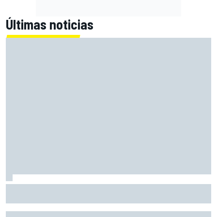
Últimas noticias
Alex Márquez: "Ganar a las Aprilia será imposible. Sin la
caída de Raúl, habrían terminado top 4"