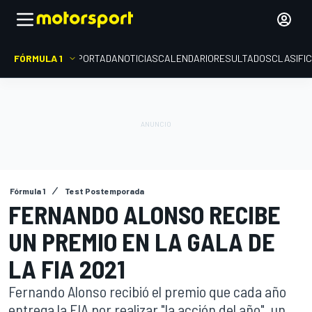
FÓRMULA 1
PORTADA
NOTICIAS
CALENDARIO
RESULTADOS
CLASIFI
Fórmula 1
Test Postemporada
FERNANDO ALONSO RECIBE
UN PREMIO EN LA GALA DE
LA FIA 2021
Fernando Alonso recibió el premio que cada año
entrega la FIA por realizar "la acción del año", un