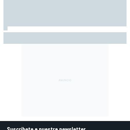
Ogura: "No estaba seguro de poder acabar la carrera por la
degradación"
Suscríbete a nuestra newsletter