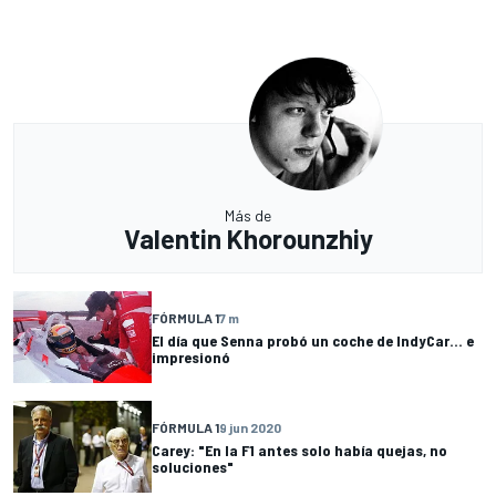
Más de
Valentin Khorounzhiy
FÓRMULA 1
7 m
El día que Senna probó un coche de IndyCar... e
impresionó
FÓRMULA 1
9 jun 2020
Carey: "En la F1 antes solo había quejas, no
soluciones"