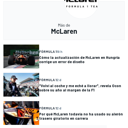
Más de
McLaren
FÓRMULA 1
19 h
Cómo la actualización de McLaren en Hungría
corrige un error de diseño
FÓRMULA 1
2 d
"Volví al coche y me eché a llorar", revela Ocon
sobre su año al margen de la F1
FÓRMULA 1
2 d
Por qué McLaren todavía no ha usado su alerón
trasero giratorio en carrera