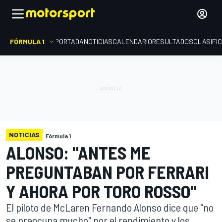
FÓRMULA 1
PORTADA
NOTICIAS
CALENDARIO
RESULTADOS
CLASIFI
NOTICIAS
Fórmula 1
ALONSO: "ANTES ME
PREGUNTABAN POR FERRARI
Y AHORA POR TORO ROSSO"
El piloto de McLaren Fernando Alonso dice que "no
se preocupa mucho" por el rendimiento y los