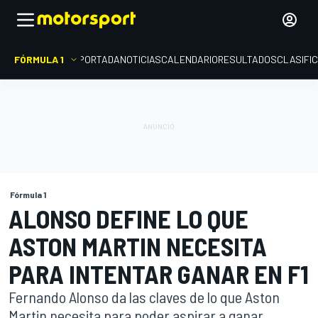
FÓRMULA 1
PORTADA
NOTICIAS
CALENDARIO
RESULTADOS
CLASIFI
Fórmula 1
ALONSO DEFINE LO QUE
ASTON MARTIN NECESITA
PARA INTENTAR GANAR EN F1
Fernando Alonso da las claves de lo que Aston
Martin necesita para poder aspirar a ganar