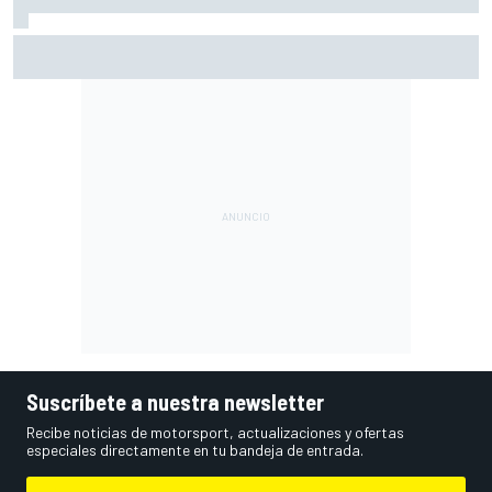
Márquez: "El año pasado marcaba la diferencia en puntos
en los que ahora voy algo peor"
Suscríbete a nuestra newsletter
Recibe noticias de motorsport, actualizaciones y ofertas
especiales directamente en tu bandeja de entrada.