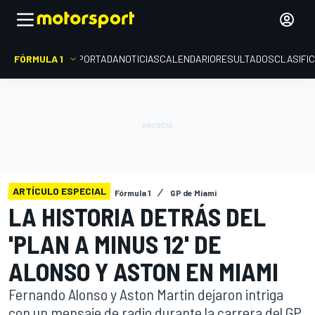
FÓRMULA 1
PORTADA
NOTICIAS
CALENDARIO
RESULTADOS
CLASIFI
ARTÍCULO ESPECIAL
Fórmula 1
GP de Miami
LA HISTORIA DETRÁS DEL
'PLAN A MINUS 12' DE
ALONSO Y ASTON EN MIAMI
Fernando Alonso y Aston Martin dejaron intriga
con un mensaje de radio durante la carrera del GP