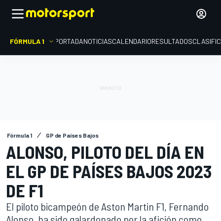
FÓRMULA 1
PORTADA
NOTICIAS
CALENDARIO
RESULTADOS
CLASIFI
Fórmula 1
GP de Países Bajos
ALONSO, PILOTO DEL DÍA EN
EL GP DE PAÍSES BAJOS 2023
DE F1
El piloto bicampeón de Aston Martin F1, Fernando
Alonso, ha sido galardonado por la afición como