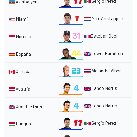
Sergio Pérez
Azerbaiyán
Max Verstappen
Miami
Esteban Ocón
Mónaco
Lewis Hamilton
España
Alejandro Albón
Canadá
Lando Norris
Austria
Lando Norris
Gran Bretaña
Sergio Pérez
Hungría