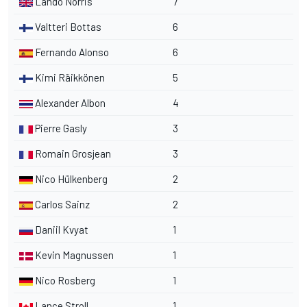
Lando Norris
7
Valtteri Bottas
6
Fernando Alonso
6
Kimi Räikkönen
5
Alexander Albon
4
Pierre Gasly
3
Romain Grosjean
3
Nico Hülkenberg
2
Carlos Sainz
2
Daniil Kvyat
1
Kevin Magnussen
1
Nico Rosberg
1
Lance Stroll
1