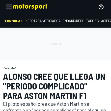
FÓRMULA 1
PORTADA
NOTICIAS
CALENDARIO
RESULTADOS
CLASIFI
Fórmula 1
ALONSO CREE QUE LLEGA UN
"PERIODO COMPLICADO"
PARA ASTON MARTIN F1
El piloto español cree que Aston Martin se
enfrenta a un "periodo complicado" para el equipo