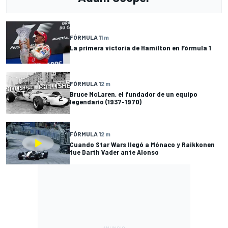
FÓRMULA 1
1 m
La primera victoria de Hamilton en Fórmula 1
FÓRMULA 1
2 m
Bruce McLaren, el fundador de un equipo
legendario (1937-1970)
FÓRMULA 1
2 m
Cuando Star Wars llegó a Mónaco y Raikkonen
fue Darth Vader ante Alonso