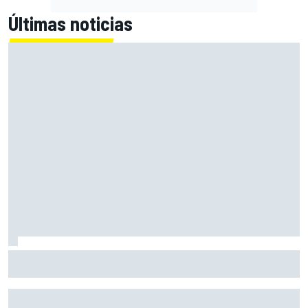
Últimas noticias
McLaren ya prepara un gran golpe para Bakú... y puede que
no sea el último