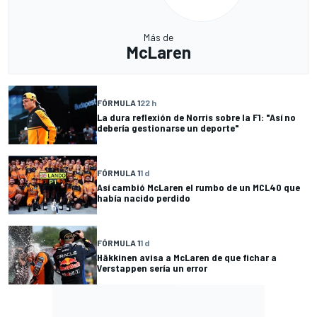
Más de
McLaren
FÓRMULA 1
22 h
La dura reflexión de Norris sobre la F1: "Así no
debería gestionarse un deporte"
FÓRMULA 1
1 d
Así cambió McLaren el rumbo de un MCL40 que
había nacido perdido
FÓRMULA 1
1 d
Häkkinen avisa a McLaren de que fichar a
Verstappen sería un error