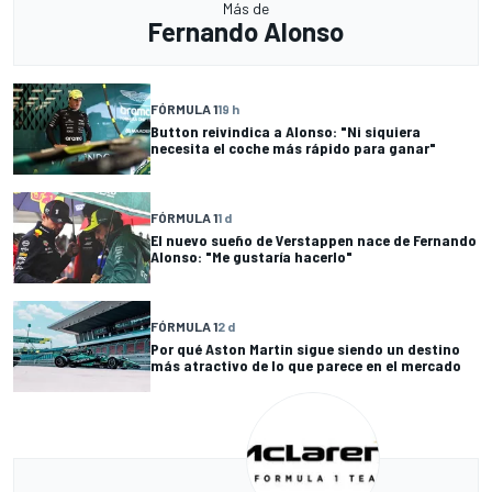
Más de
Fernando Alonso
FÓRMULA 1
19 h
Button reivindica a Alonso: "Ni siquiera
necesita el coche más rápido para ganar"
FÓRMULA 1
1 d
El nuevo sueño de Verstappen nace de Fernando
Alonso: "Me gustaría hacerlo"
FÓRMULA 1
2 d
Por qué Aston Martin sigue siendo un destino
más atractivo de lo que parece en el mercado