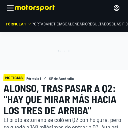
FÓRMULA 1
PORTADA
NOTICIAS
CALENDARIO
RESULTADOS
CLASIFI
NOTICIAS
Fórmula 1
GP de Australia
ALONSO, TRAS PASAR A Q2:
"HAY QUE MIRAR MÁS HACIA
LOS TRES DE ARRIBA"
El piloto asturiano se coló en Q2 con holgura, pero
se quedó a 148 milésimas de entrar a Q3. Aun así,