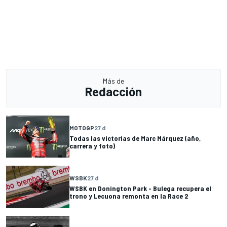
Más de
Redacción
MOTOGP
27 d
Todas las victorias de Marc Márquez (año,
carrera y foto)
WSBK
27 d
WSBK en Donington Park - Bulega recupera el
trono y Lecuona remonta en la Race 2