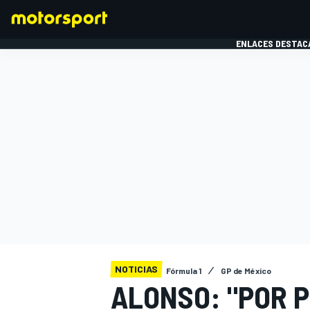
ENLACES DESTAC
FÓRMULA 1
MOTOG
NOTICIAS
Fórmula 1
GP de México
ALONSO: "POR P