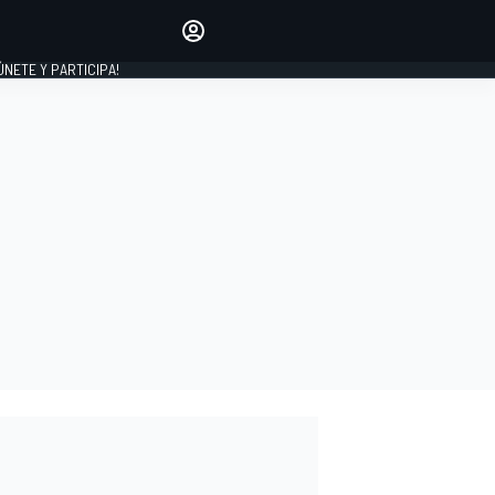
Haz que tu voz se escuche
comentando los artículos
 ÚNETE Y PARTICIPA!
INICIAR SESIÓN
EDICIÓN
ESPAÑA