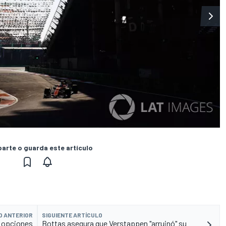
rte o guarda este artículo
O ANTERIOR
SIGUIENTE ARTÍCULO
s opciones
Bottas asegura que Verstappen "arruinó" su