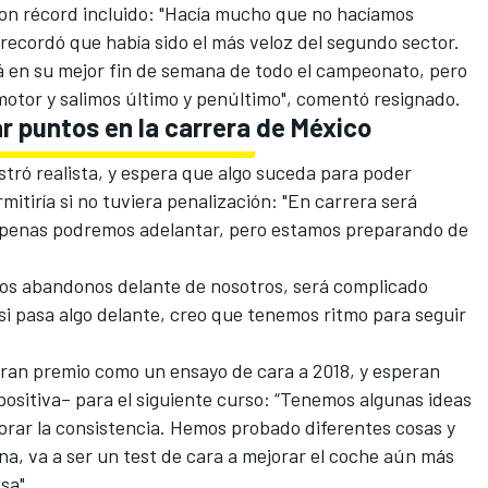
con récord incluido: "Hacía mucho que no hacíamos
 recordó que había sido el más veloz del segundo sector.
 en su mejor fin de semana de todo el campeonato, pero
motor y salimos último y penúltimo", comentó resignado.
r puntos en la carrera de México
tró realista, y espera que algo suceda para poder
itiría si no tuviera penalización: "En carrera será
apenas podremos adelantar, pero estamos preparando de
chos abandonos delante de nosotros, será complicado
 si pasa algo delante, creo que tenemos ritmo para seguir
gran premio como un ensayo de cara a 2018
, y esperan
sitiva– para el siguiente curso: “Tenemos algunas ideas
jorar la consistencia. Hemos probado diferentes cosas y
na, va a ser un test de cara a mejorar el coche aún más
sa".