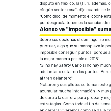
disputó en
México, la Q1
. Y, además, 
ningún sector rosa”, dijo cuando se le
“Como digo, de momento el coche está
por desgracia tenemos la sanción de 
Alonso ve "imposible" suma
Sobre sus opciones el domingo, se mos
puntuar, algo que su monoplaza le perm
imposible conseguir puntos, porque 
la mejor manera posible el 2018”.
"Si no hay Safety Car o si no hay mu
adelantar o estar en los puntos. Pero
al tren delantero".
McLaren y sus pilotos se toman este 
acumular mucha información –y muy po
de cara a la carrera para probar y me
estrategias. Como todo el fin de sema
en carrera y veremos cómo se da la co