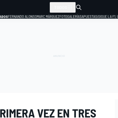
TODOS
ADOS
FERNANDO ALONSO
MARC MÁRQUEZ
FOTOGALERÍAS
APUESTAS
¡SIGUE LA F1,
P
RIMERA VEZ EN TRES