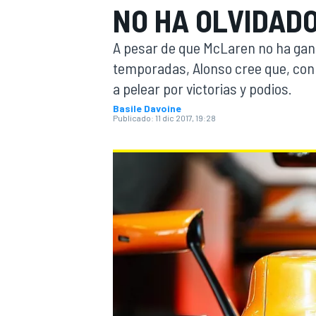
NO HA OLVIDAD
INDYCAR
WRC
A pesar de que McLaren no ha gana
temporadas, Alonso cree que, con l
a pelear por victorias y podios.
Basile Davoine
Publicado:
11 dic 2017, 19:28
WEC
FÓRMULA E