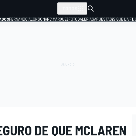
TODOS
ADOS
FERNANDO ALONSO
MARC MÁRQUEZ
FOTOGALERÍAS
APUESTAS
¡SIGUE LA F1,
P
EGURO DE QUE MCLAREN