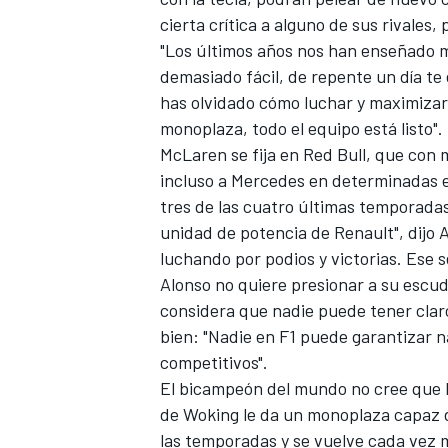
cierta crítica a alguno de sus rivales
"Los últimos años nos han enseñado 
demasiado fácil, de repente un día t
has olvidado cómo luchar y maximizar
monoplaza, todo el equipo está listo".
McLaren se fija en Red Bull, que con
incluso a Mercedes en determinadas et
tres de las cuatro últimas temporadas
unidad de potencia de Renault", dijo A
luchando por podios y victorias. Ese 
MÁS CATEGORÍAS
Alonso no quiere presionar a su escud
considera que nadie puede tener claro
bien: "Nadie en F1 puede garantizar 
competitivos".
El bicampeón del mundo no cree que la
de Woking le da un monoplaza capaz de
las temporadas y se vuelve cada vez m