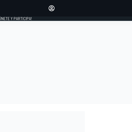
Haz que tu voz se escuche
comentando los artículos
 ÚNETE Y PARTICIPA!
INICIAR SESIÓN
EDICIÓN
ESPAÑA