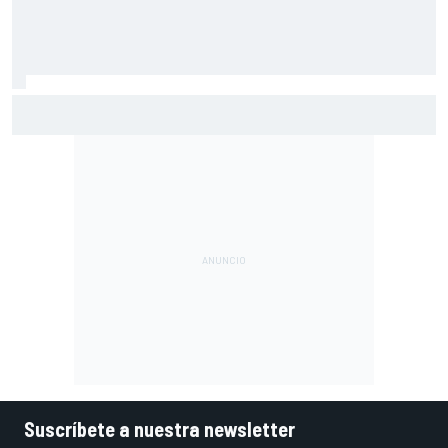
Acosta: "No esperaba nada y terminar quinto es para
darse con un canto en los dientes"
Suscríbete a nuestra newsletter