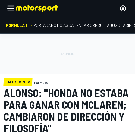
FÓRMULA 1
PORTADA
NOTICIAS
CALENDARIO
RESULTADOS
CLASIFI
ENTREVISTA
Fórmula 1
ALONSO: "HONDA NO ESTABA
PARA GANAR CON MCLAREN;
CAMBIARON DE DIRECCIÓN Y
FILOSOFÍA"