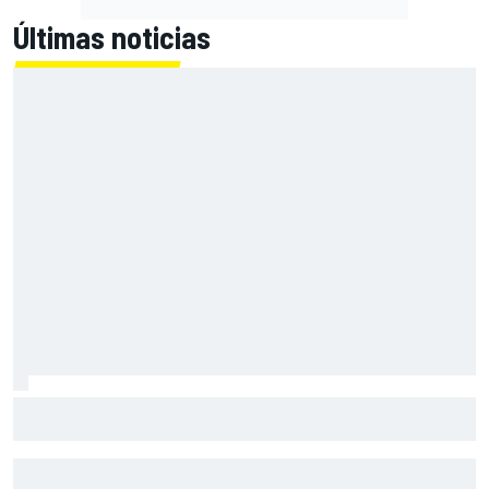
Últimas noticias
Bagnaia: "Es difícil de aceptar; uno de los peores fines de
semana del año"