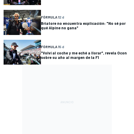
FÓRMULA 1
2 d
Briatore no encuentra explicación: "No sé por
qué Alpine no gana"
FÓRMULA 1
5 d
"Volví al coche y me eché a llorar", revela Ocon
sobre su año al margen de la F1