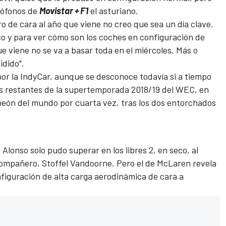
rófonos de
Movistar + F1
el asturiano.
 de cara al año que viene no creo que sea un día clave.
o y para ver cómo son los coches en configuración de
ue viene no se va a basar toda en el miércoles. Más o
idido".
por la
IndyCar
, aunque se desconoce todavía si a tiempo
as restantes de la supertemporada 2018/19 del
WEC
, en
eón del mundo por cuarta vez, tras los dos entorchados
a
lonso solo pudo superar en los libres 2, en seco, al
ompañero, Stoffel Vandoorne. Pero el de
McLaren
revela
iguración de alta carga aerodinámica de cara a