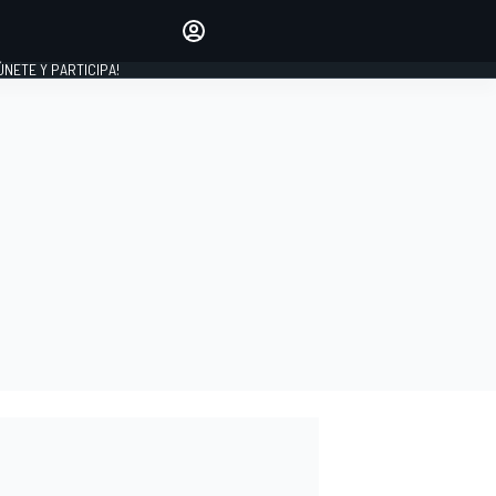
Haz que tu voz se escuche
comentando los artículos
 ÚNETE Y PARTICIPA!
INICIAR SESIÓN
EDICIÓN
ESPAÑA