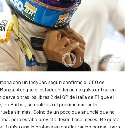
emana con un IndyCar,
según confirmó el CEO de
n Monza. Aunque el estadounidense no quiso entrar en
 desveló tras los libres 2 del GP de Italia de
F1
que el
, en Barber, se realizará el próximo miércoles.
a prueba sin más. Coincide un poco que anuncié que no
prueba, pero estaba prevista desde hace meses. Me gusta
etti quiso que lo probase en configuración normal, pero