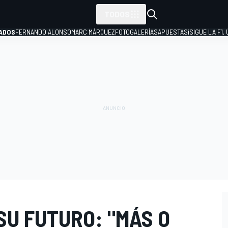
TODOS
ADOS
FERNANDO ALONSO
MARC MÁRQUEZ
FOTOGALERÍAS
APUESTAS
¡SIGUE LA F1,
P
SU FUTURO: "MÁS O