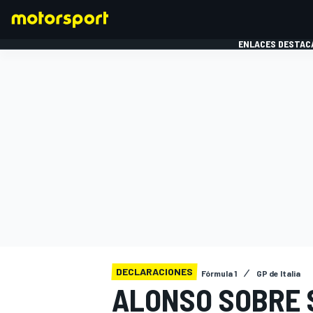
ENLACES DESTAC
FÓRMULA 1
MOTOG
DECLARACIONES
Fórmula 1
GP de Italia
ALONSO SOBRE 