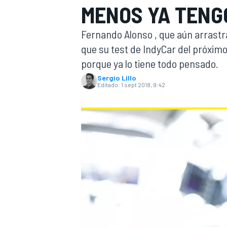
MENOS YA TENGO
INDYCAR
WRC
Fernando Alonso , que aún arrastra
que su test de IndyCar del próximo
porque ya lo tiene todo pensado.
Sergio Lillo
Editado:
1 sept 2018, 9:42
WEC
FÓRMULA E