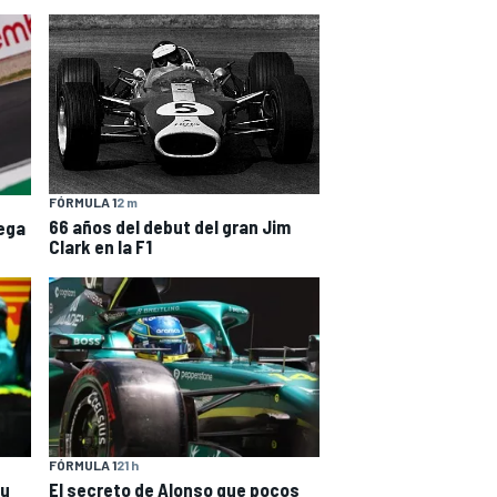
FÓRMULA 1
2 m
66 años del debut del gran Jim
ega
Clark en la F1
FÓRMULA 1
21 h
su
El secreto de Alonso que pocos