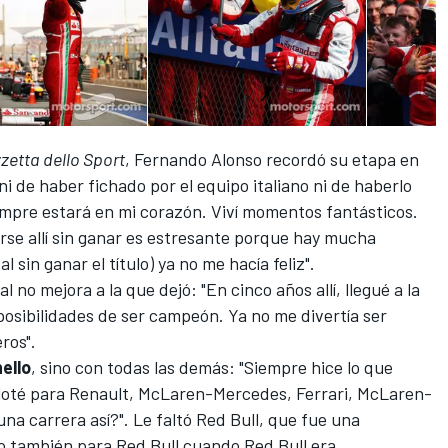
zetta dello Sport
,
Fernando Alonso
recordó su etapa en
ni de haber fichado por el equipo italiano ni de haberlo
empre estará en mi corazón. Viví momentos fantásticos.
arse allí sin ganar es estresante porque hay mucha
l sin ganar el título) ya no me hacía feliz".
al no mejora a la que dejó: "En cinco años allí, llegué a la
posibilidades de ser campeón. Ya no me divertía ser
ros".
ello
, sino con todas las demás: "Siempre hice lo que
loté para Renault, McLaren-Mercedes, Ferrari, McLaren-
a carrera así?". Le faltó Red Bull, que fue una
ado también para Red Bull cuando Red Bull era