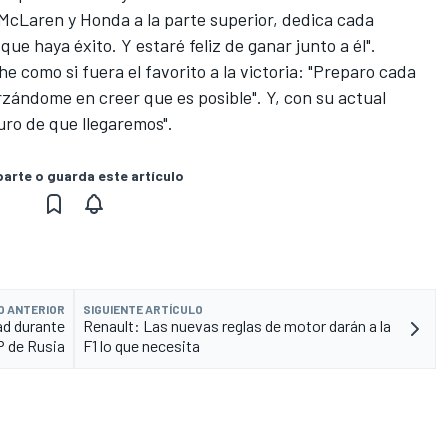
 McLaren y Honda a la parte superior, dedica cada
ue haya éxito. Y estaré feliz de ganar junto a él".
 como si fuera el favorito a la victoria: "Preparo cada
rzándome en creer que es posible". Y, con su actual
uro de que llegaremos".
rte o guarda este artículo
O ANTERIOR
SIGUIENTE ARTÍCULO
ad durante
Renault: Las nuevas reglas de motor darán a la
GP de Rusia
F1 lo que necesita