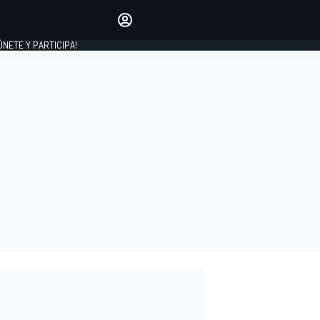
Haz que tu voz se escuche
comentando los artículos
 ÚNETE Y PARTICIPA!
INICIAR SESIÓN
EDICIÓN
ESPAÑA