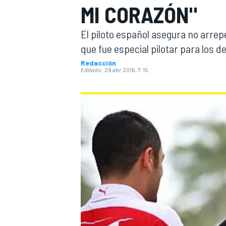
MI CORAZÓN"
INDYCAR
WRC
El piloto español asegura no arrep
que fue especial pilotar para los 
Redacción
Editado:
29 abr 2016, 7:15
WEC
FÓRMULA E