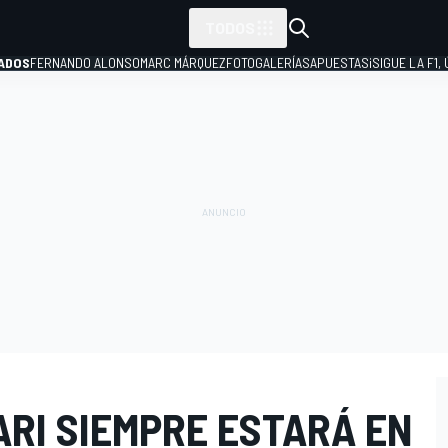
TODOS
ADOS
FERNANDO ALONSO
MARC MÁRQUEZ
FOTOGALERÍAS
APUESTAS
¡SIGUE LA F1,
P
ARI SIEMPRE ESTARÁ EN