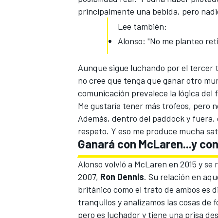
principalmente una bebida, pero nadie 
Lee también:
Alonso: "No me planteo ret
Aunque sigue luchando por el tercer t
no cree que tenga que ganar otro mun
comunicación prevalece la lógica del 
Me gustaría tener más trofeos, pero no
Además, dentro del paddock y fuera, 
MÁS CATEGORÍAS
respeto. Y eso me produce mucha sati
Ganará con McLaren...y co
Alonso volvió a
McLaren
en 2015 y se 
2007,
Ron Dennis
. Su relación en aqu
británico como el trato de ambos es
tranquilos y analizamos las cosas de 
pero es luchador y tiene una prisa d