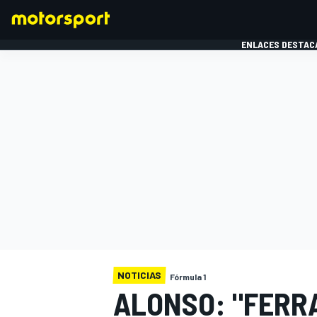
ENLACES DESTAC
FÓRMULA 1
MOTOG
NOTICIAS
Fórmula 1
ALONSO: "FERR