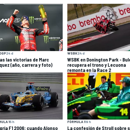
OGP
24 d
WSBK
24 d
as las victorias de Marc
WSBK en Donington Park - Bul
quez (año, carrera y foto)
recupera el trono y Lecuona
remonta en la Race 2
ULA 1
5 h
FÓRMULA 1
19 h
gría F1 2006: cuando Alonso
La confesión de Stroll sobre 