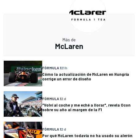
Más de
McLaren
FÓRMULA 1
21 h
Cómo la actualización de McLaren en Hungría
corrige un error de diseño
FÓRMULA 1
2 d
"Volví al coche y me eché a llorar", revela Ocon
sobre su año al margen de la F1
FÓRMULA 1
2 d
Por qué McLaren todavía no ha usado su alerón